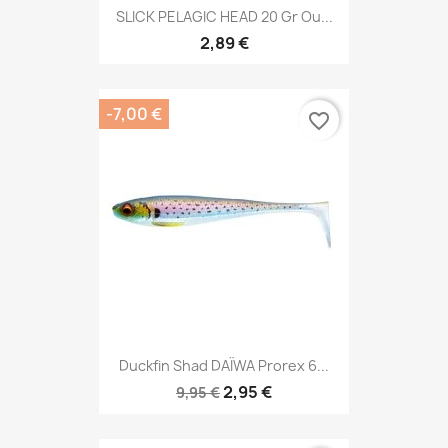
SLICK PELAGIC HEAD 20 Gr Ou...
2,89 €
-7,00 €
favorite_border
Duckfin Shad DAÏWA Prorex 6...
2,95 €
9,95 €