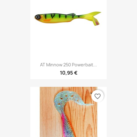
AT Minnow 250 Powerbait...
10,95 €
favorite_border