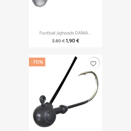
Football Jigheads DAÏWA...
1,90 €
3,80 €
-70%
favorite_border