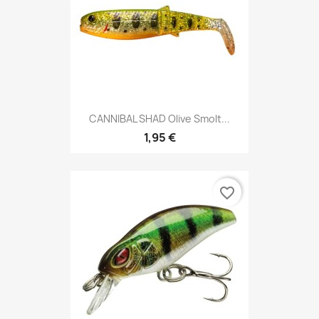
CANNIBAL SHAD Olive Smolt...
1,95 €
favorite_border