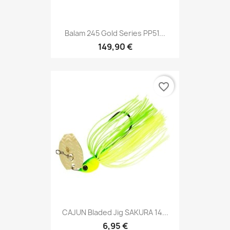
Balam 245 Gold Series PP51...
149,90 €
favorite_border
CAJUN Bladed Jig SAKURA 14...
6,95 €