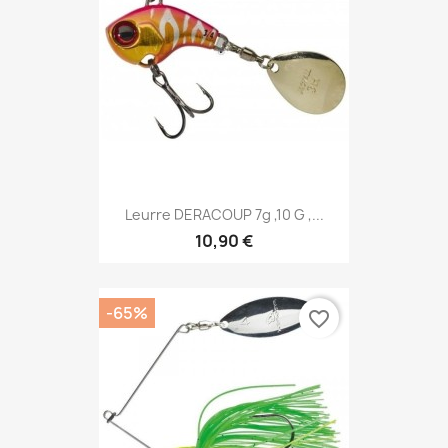
Leurre DERACOUP 7g ,10 G ,...
10,90 €
-65%
favorite_border