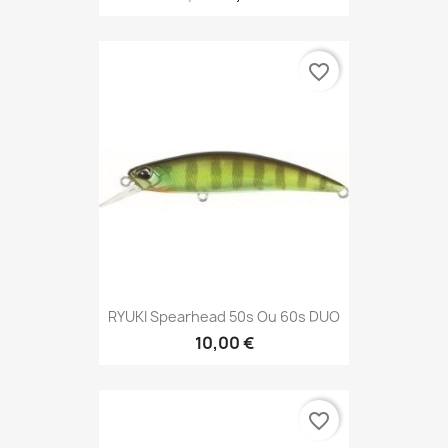
favorite_border
RYUKI Spearhead 50s Ou 60s DUO
10,00 €
favorite_border