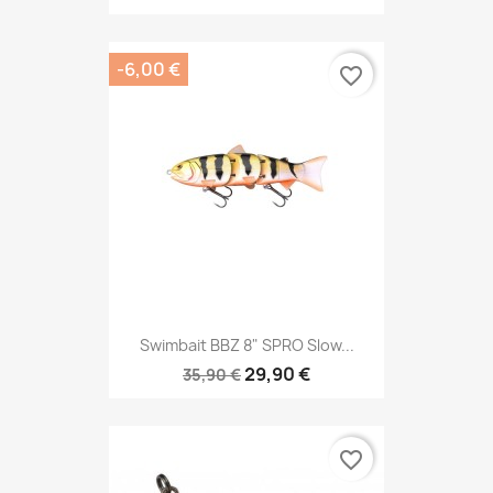
-6,00 €
favorite_border
Swimbait BBZ 8" SPRO Slow...
29,90 €
35,90 €
favorite_border