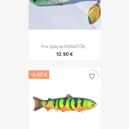
Prix Spécial DIVINATÖR...
10,90 €
-4,00 €
favorite_border