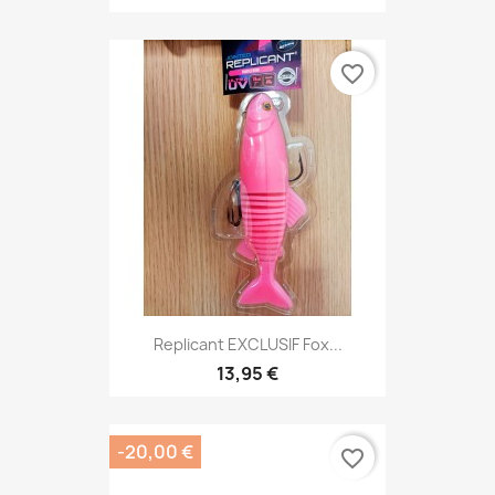
favorite_border
Replicant EXCLUSIF Fox...
13,95 €
-20,00 €
favorite_border