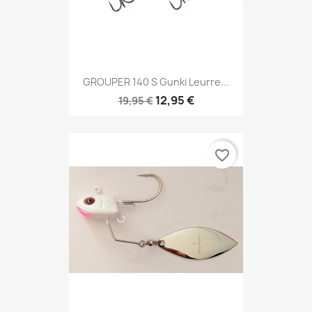
GROUPER 140 S Gunki Leurre...
12,95 €
19,95 €
favorite_border