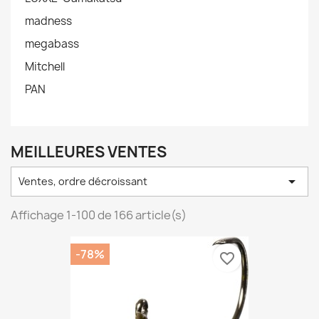
madness
megabass
Mitchell
PAN
MEILLEURES VENTES

Ventes, ordre décroissant
Affichage 1-100 de 166 article(s)
-78%
favorite_border