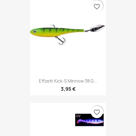
favorite_border
Effzett Kick-S Minnow 38 G...
3,95 €
favorite_border