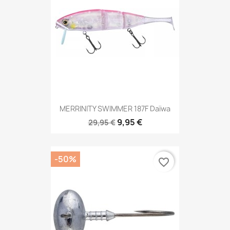
MERRINITY SWIMMER 187F Daïwa
9,95 €
29,95 €
-50%
favorite_border