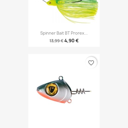
Spinner Bait BT Prorex...
4,90 €
13,99 €
favorite_border