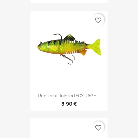
favorite_border
Replicant Jointed FOX RAGE...
8,90 €
favorite_border