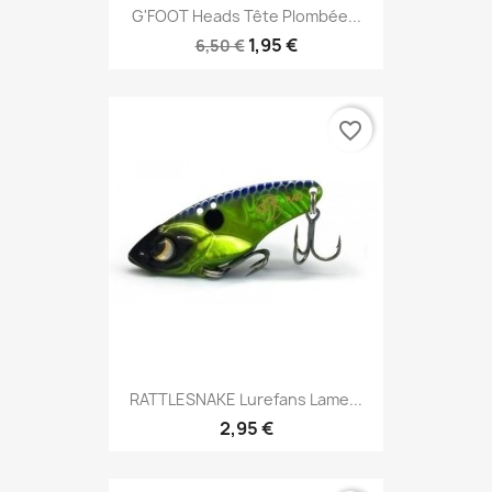
G'FOOT Heads Tête Plombée...
1,95 €
6,50 €
favorite_border
RATTLESNAKE Lurefans Lame...
2,95 €