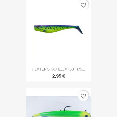
favorite_border
DEXTER SHAD ILLEX 150 , 175...
2,95 €
favorite_border