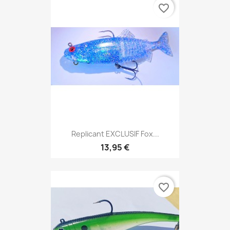
favorite_border
Replicant EXCLUSIF Fox...
13,95 €
favorite_border