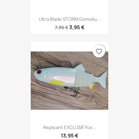
Ultra Blade STORM Gomoku...
3,95 €
7,95 €
favorite_border
Replicant EXCLUSIF Fox...
13,95 €