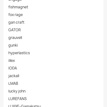
fishmagnet
fox rage
gan craft
GATOR
grauvell
gunki
hyperlastics
illex
IODA
jackall
LMAB
lucky john
LUREFANS
LUXXE-Gamakatsu