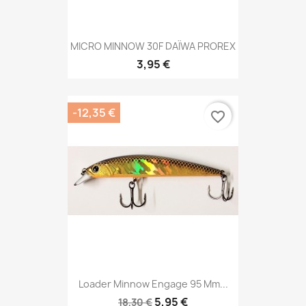
MICRO MINNOW 30F DAÏWA PROREX
3,95 €
-12,35 €
favorite_border
Loader Minnow Engage 95 Mm...
5,95 €
18,30 €