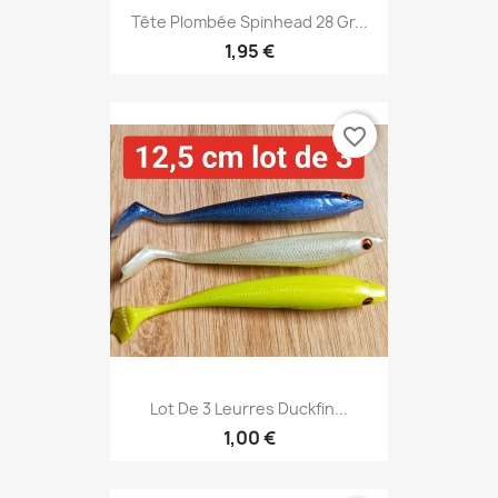
Tête Plombée Spinhead 28 Gr...
1,95 €
favorite_border
Lot De 3 Leurres Duckfin...
1,00 €