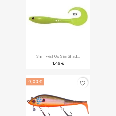
Slim Twist Ou Slim Shad...
1,49 €
-7,00 €
favorite_border