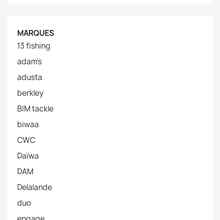
MARQUES
13 fishing
adam's
adusta
berkley
BIM tackle
biwaa
CWC
Daïwa
DAM
Delalande
duo
engage