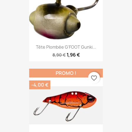
Tête Plombée G'FOOT Gunki...
1,96 €
8,90 €
PROMO !
favorite_border
-4,00 €