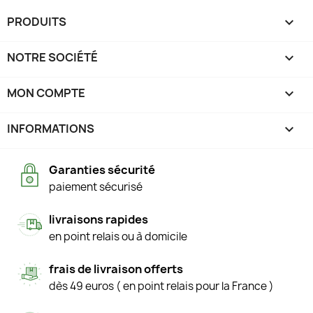
PRODUITS

NOTRE SOCIÉTÉ

MON COMPTE

INFORMATIONS
keyboard_arrow_down
Garanties sécurité
paiement sécurisé
livraisons rapides
en point relais ou à domicile
frais de livraison offerts
dès 49 euros ( en point relais pour la France )