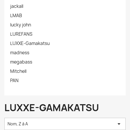
jackall
LMAB
lucky john
LUREFANS
LUXXE-Gamakatsu
madness
megabass
Mitchell
PAN
LUXXE-GAMAKATSU

Nom, Z à A