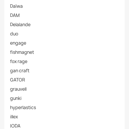
Daïwa
DAM
Delalande
duo
engage
fishmagnet
fox rage
gan craft
GATOR
grauvell
gunki
hyperlastics
illex
IODA