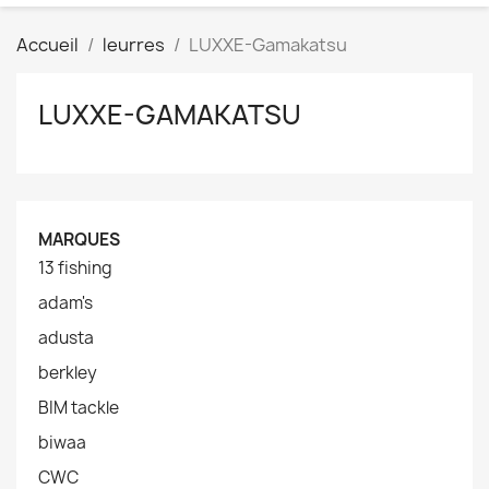
Accueil
leurres
LUXXE-Gamakatsu
LUXXE-GAMAKATSU
MARQUES
13 fishing
adam's
adusta
berkley
BIM tackle
biwaa
CWC