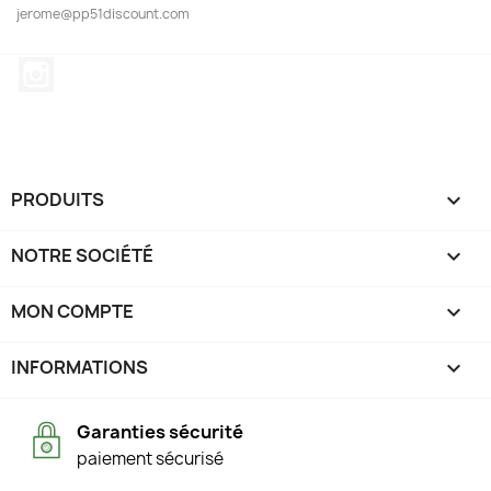
jerome@pp51discount.com
Instagram
PRODUITS

NOTRE SOCIÉTÉ

MON COMPTE

INFORMATIONS
keyboard_arrow_down
Garanties sécurité
paiement sécurisé