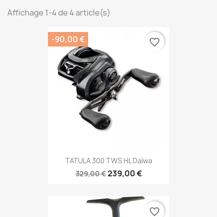
Affichage 1-4 de 4 article(s)
-90,00 €
favorite_border
TATULA 300 TWS HL Daïwa
239,00 €
329,00 €
favorite_border