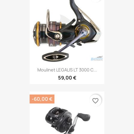
Moulinet LEGALIS LT 3000 C...
59,00 €
-60,00 €
favorite_border