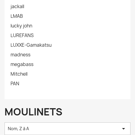
jackall
LMAB
lucky john
LUREFANS
LUXXE-Gamakatsu
madness
megabass
Mitchell
PAN
MOULINETS

Nom, Z à A