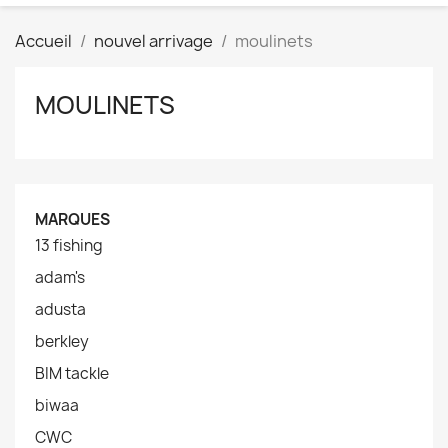
Accueil
nouvel arrivage
moulinets
MOULINETS
MARQUES
13 fishing
adam's
adusta
berkley
BIM tackle
biwaa
CWC