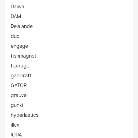
Daïwa
DAM
Delalande
duo
engage
fishmagnet
fox rage
gan craft
GATOR
grauvell
gunki
hyperlastics
illex
IODA