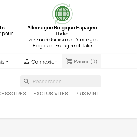
ts
Allemagne Belgique Espagne
s pour
Italie
livraison à domicile en Allemagne
Belgique , Espagne et Italie
shopping_cart


Panier
(0)
is
Connexion
search
CESSOIRES
EXCLUSIVITÉS
PRIX MINI