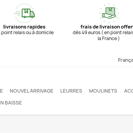
livraisons rapides
frais de livraison offer
 point relais ou à domicile
dès 49 euros ( en point relai
la France )
França
TE
NOUVEL ARRIVAGE
LEURRES
MOULINETS
AC
EN BAISSE