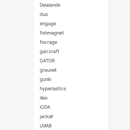
Delalande
duo
engage
fishmagnet
fox rage
gan craft
GATOR
grauvell
gunki
hyperlastics
illex
IODA
jackall
LMAB