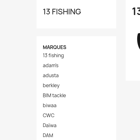
1
13 FISHING
MARQUES
13 fishing
adam's
adusta
berkley
BIM tackle
biwaa
CWC
Daïwa
DAM