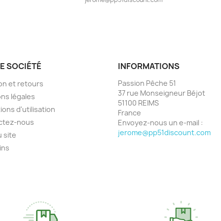
E SOCIÉTÉ
INFORMATIONS
Passion Pêche 51
son et retours
37 rue Monseigneur Béjot
ns légales
51100 REIMS
ions d'utilisation
France
ctez-nous
Envoyez-nous un e-mail :
jerome@pp51discount.com
u site
ins