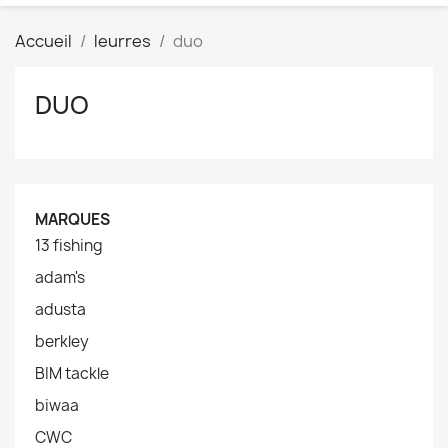
Accueil
leurres
duo
DUO
MARQUES
13 fishing
adam's
adusta
berkley
BIM tackle
biwaa
CWC