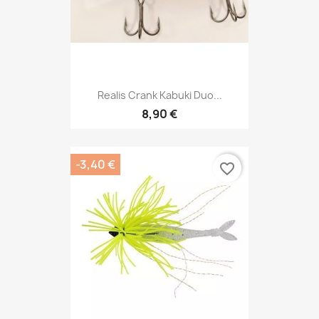
Realis Crank Kabuki Duo...
8,90 €
-3,40 €
favorite_border