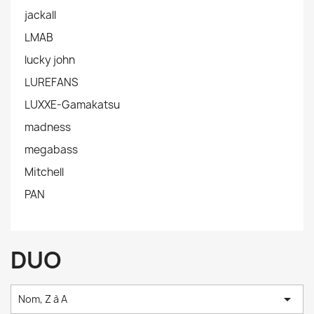
jackall
LMAB
lucky john
LUREFANS
LUXXE-Gamakatsu
madness
megabass
Mitchell
PAN
DUO

Nom, Z à A