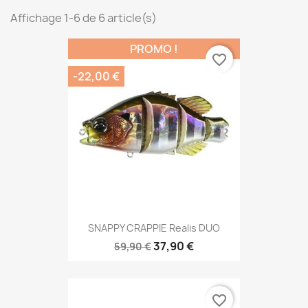
Affichage 1-6 de 6 article(s)
PROMO !
favorite_border
-22,00 €
SNAPPY CRAPPIE Realis DUO
37,90 €
59,90 €
favorite_border