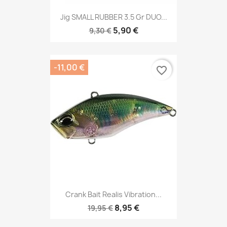
Jig SMALL RUBBER 3.5 Gr DUO...
5,90 €
9,30 €
-11,00 €
favorite_border
Crank Bait Realis Vibration...
8,95 €
19,95 €