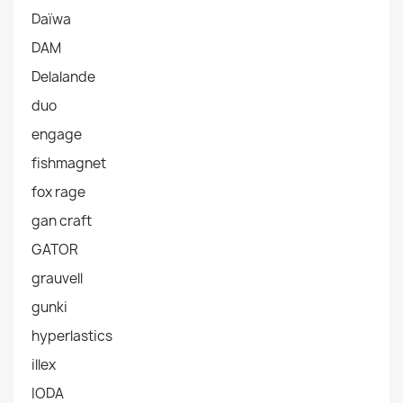
Daïwa
DAM
Delalande
duo
engage
fishmagnet
fox rage
gan craft
GATOR
grauvell
gunki
hyperlastics
illex
IODA