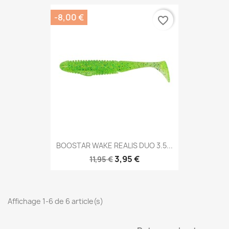
-8,00 €
favorite_border
BOOSTAR WAKE REALIS DUO 3.5...
3,95 €
11,95 €
Affichage 1-6 de 6 article(s)