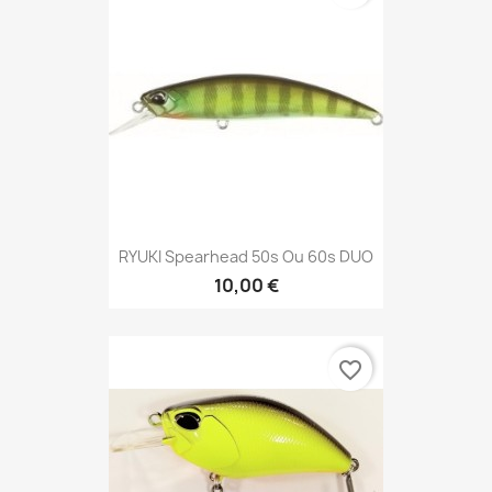
RYUKI Spearhead 50s Ou 60s DUO
10,00 €
favorite_border