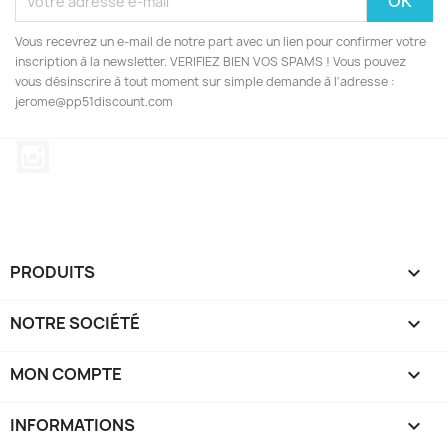
Vous recevrez un e-mail de notre part avec un lien pour confirmer votre
inscription à la newsletter. VERIFIEZ BIEN VOS SPAMS ! Vous pouvez
vous désinscrire à tout moment sur simple demande à l'adresse :
jerome@pp51discount.com
Instagram
PRODUITS

NOTRE SOCIÉTÉ

MON COMPTE

INFORMATIONS
keyboard_arrow_down