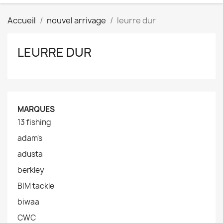
Accueil
nouvel arrivage
leurre dur
LEURRE DUR
MARQUES
13 fishing
adam's
adusta
berkley
BIM tackle
biwaa
CWC