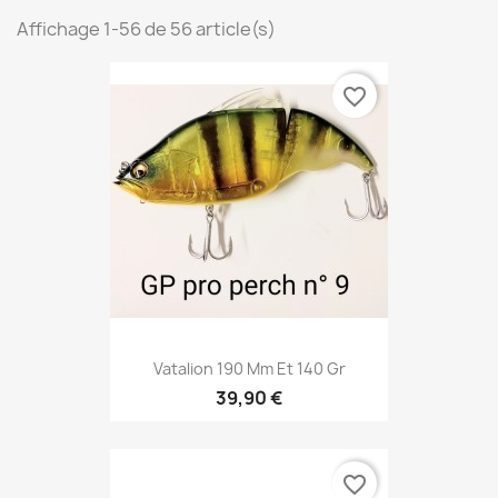
Affichage 1-56 de 56 article(s)
favorite_border
Vatalion 190 Mm Et 140 Gr
39,90 €
favorite_border