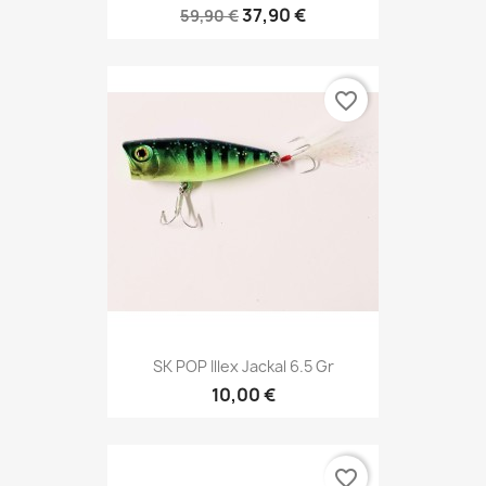
37,90 €
59,90 €
favorite_border
SK POP Illex Jackal 6.5 Gr
10,00 €
favorite_border