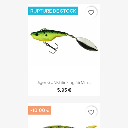
RUPTURE DE STOCK
favorite_border
Jiger GUNKI Sinking 35 Mm...
5,95 €
-10,00 €
favorite_border