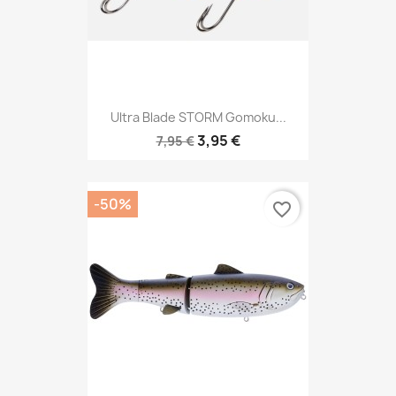
Ultra Blade STORM Gomoku...
3,95 €
7,95 €
-50%
favorite_border