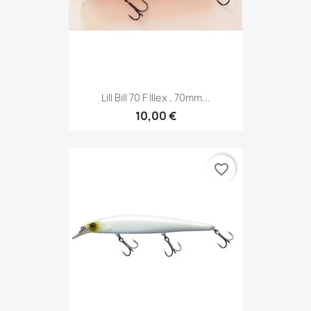
Lill Bill 70 F Illex , 70mm...
10,00 €
favorite_border