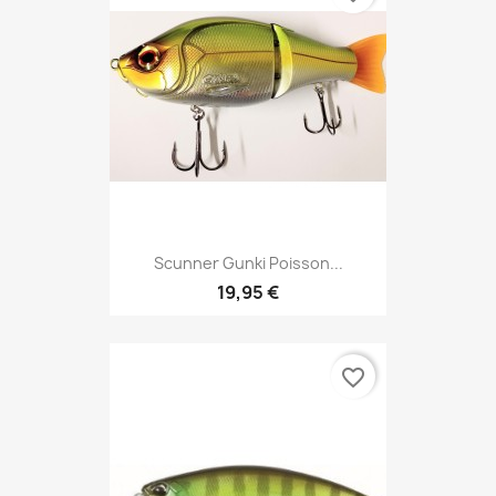
Scunner Gunki Poisson...
19,95 €
favorite_border