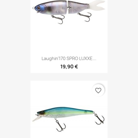
Laughin'170 SPRO LUXXE...
19,90 €
favorite_border