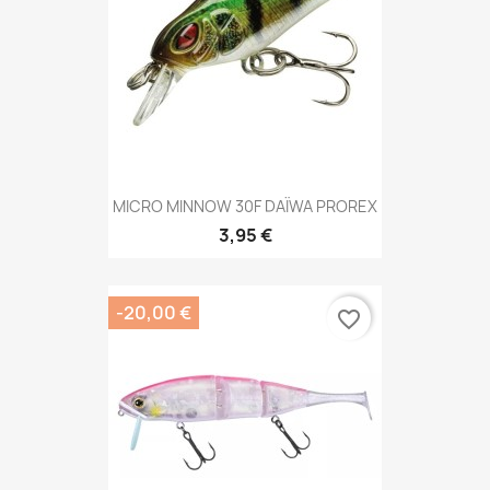
MICRO MINNOW 30F DAÏWA PROREX
3,95 €
-20,00 €
favorite_border