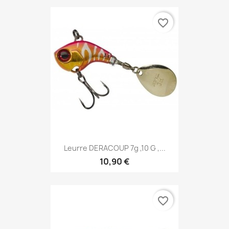
favorite_border
Leurre DERACOUP 7g ,10 G ,...
10,90 €
favorite_border