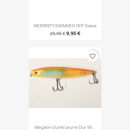
MERRINITY SWIMMER 187F Daïwa
9,95 €
29,95 €
favorite_border
Megalon Gunki Leurre Dur 95...