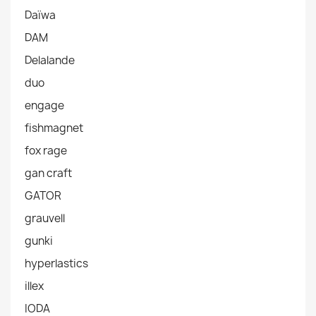
Daïwa
DAM
Delalande
duo
engage
fishmagnet
fox rage
gan craft
GATOR
grauvell
gunki
hyperlastics
illex
IODA