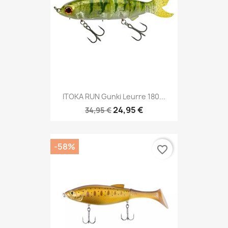
ITOKA RUN Gunki Leurre 180...
24,95 €
34,95 €
-58%
favorite_border