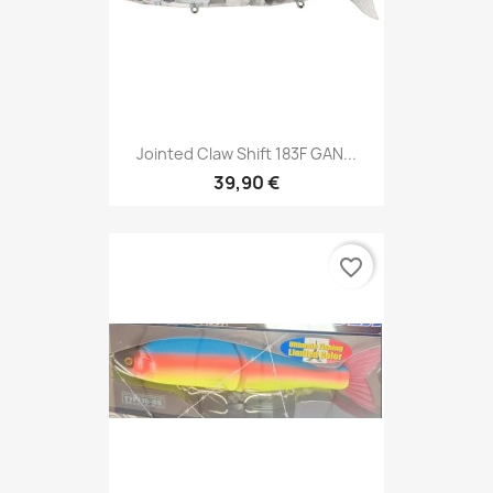
Jointed Claw Shift 183F GAN...
39,90 €
favorite_border