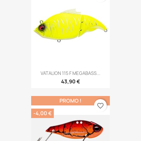
VATALION 115 F MEGABASS...
43,90 €
PROMO !
favorite_border
-4,00 €