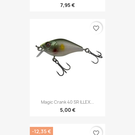
7,95 €
favorite_border
Magic Crank 40 SR ILLEX...
5,00 €
-12,35 €
favorite_border