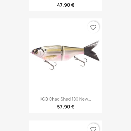
47,90 €
favorite_border
KGB Chad Shad 180 New...
57,90 €
favorite_border