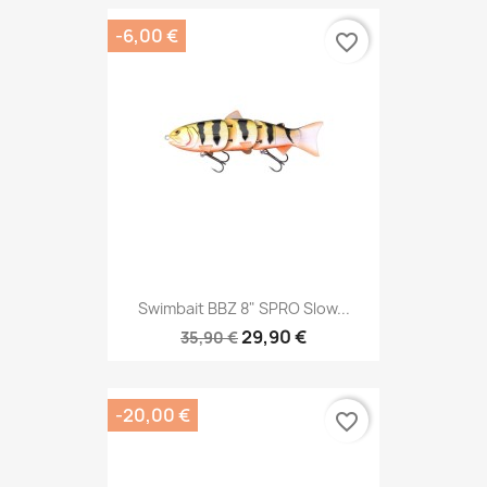
-6,00 €
favorite_border
Swimbait BBZ 8" SPRO Slow...
29,90 €
35,90 €
-20,00 €
favorite_border