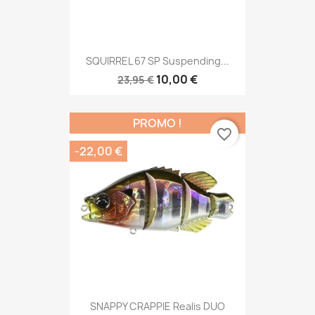
SQUIRREL 67 SP Suspending...
10,00 €
23,95 €
PROMO !
favorite_border
-22,00 €
SNAPPY CRAPPIE Realis DUO