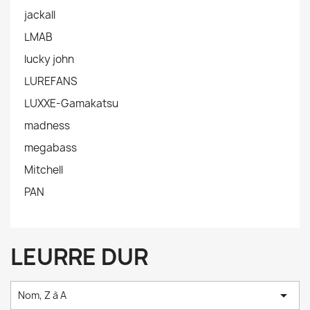
jackall
LMAB
lucky john
LUREFANS
LUXXE-Gamakatsu
madness
megabass
Mitchell
PAN
LEURRE DUR

Nom, Z à A