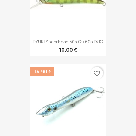
RYUKI Spearhead 50s Ou 60s DUO
10,00 €
-14,90 €
favorite_border