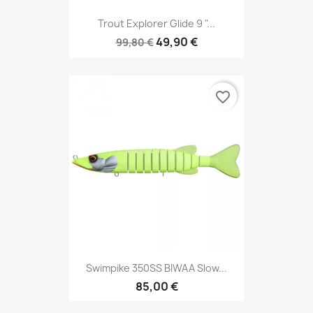
Trout Explorer Glide 9 "...
49,90 €
99,80 €
favorite_border
Swimpike 350SS BIWAA Slow...
85,00 €