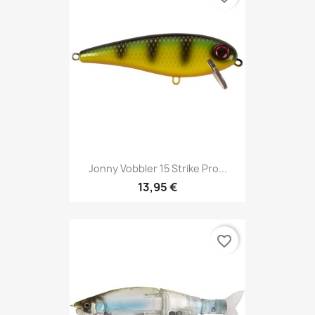
Jonny Vobbler 15 Strike Pro...
13,95 €
favorite_border