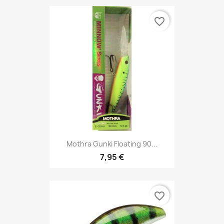
favorite_border
Mothra Gunki Floating 90...
7,95 €
favorite_border