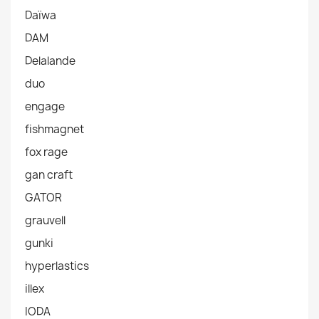
Daïwa
DAM
Delalande
duo
engage
fishmagnet
fox rage
gan craft
GATOR
grauvell
gunki
hyperlastics
illex
IODA