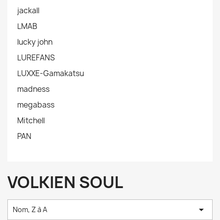
jackall
LMAB
lucky john
LUREFANS
LUXXE-Gamakatsu
madness
megabass
Mitchell
PAN
VOLKIEN SOUL

Nom, Z à A