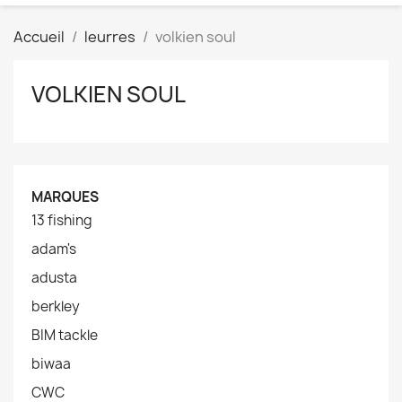
Accueil
leurres
volkien soul
VOLKIEN SOUL
MARQUES
13 fishing
adam's
adusta
berkley
BIM tackle
biwaa
CWC