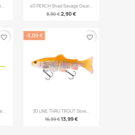
Aperçu rapide

...
4D PERCH Shad Savage Gear...
2,90 €
8,90 €
-3,00 €
favorite_border
favorite_border
Aperçu rapide

...
3D LINE THRU TROUT Slow...
13,99 €
16,99 €