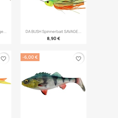
Aperçu rapide

e...
DA BUSH Spinnerbait SAVAGE...
8,90 €
-6,00 €
favorite_border
favorite_border