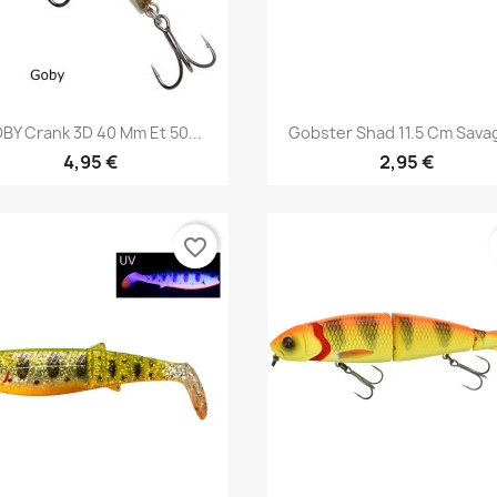
Aperçu rapide
Aperçu rapide


BY Crank 3D 40 Mm Et 50...
Gobster Shad 11.5 Cm Savag
4,95 €
2,95 €
favorite_border