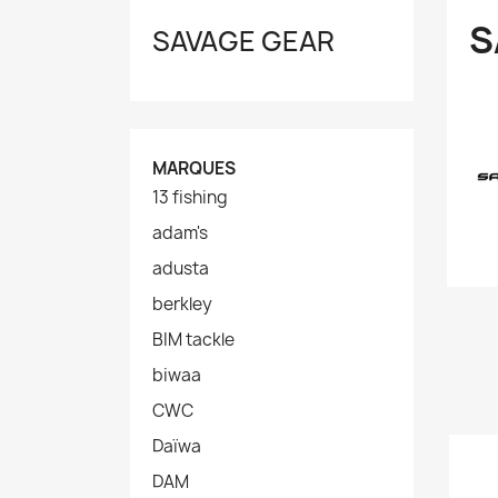
S
SAVAGE GEAR
MARQUES
13 fishing
adam's
adusta
berkley
BIM tackle
biwaa
CWC
Daïwa
DAM