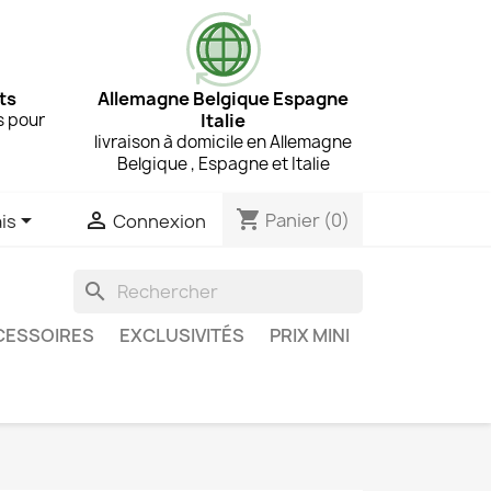
ts
Allemagne Belgique Espagne
s pour
Italie
livraison à domicile en Allemagne
Belgique , Espagne et Italie
shopping_cart


Panier
(0)
is
Connexion
search
CESSOIRES
EXCLUSIVITÉS
PRIX MINI