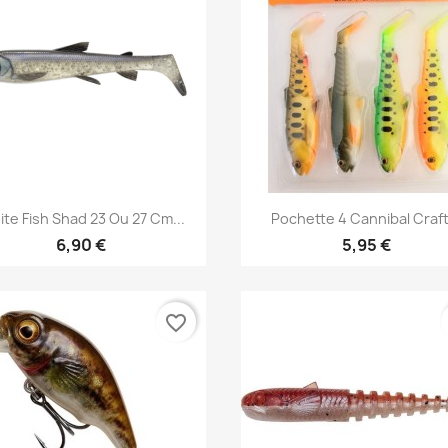
Aperçu rapide
Aperçu rapide


te Fish Shad 23 Ou 27 Cm...
Pochette 4 Cannibal Craft.
6,90 €
5,95 €
favorite_border