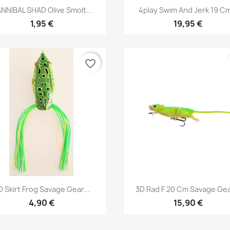
Aperçu rapide
Aperçu rapide


NNIBAL SHAD Olive Smolt...
4play Swim And Jerk 19 Cm
1,95 €
19,95 €
favorite_border
Aperçu rapide
Aperçu rapide


D Skirt Frog Savage Gear...
3D Rad F 20 Cm Savage Gear
4,90 €
15,90 €