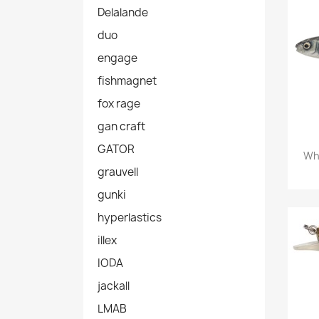
Delalande
duo
engage
fishmagnet
fox rage
gan craft
GATOR
Whi
grauvell
gunki
hyperlastics
illex
IODA
jackall
LMAB