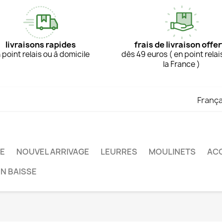
livraisons rapides
frais de livraison offer
 point relais ou à domicile
dès 49 euros ( en point relai
la France )
França
TE
NOUVEL ARRIVAGE
LEURRES
MOULINETS
AC
EN BAISSE