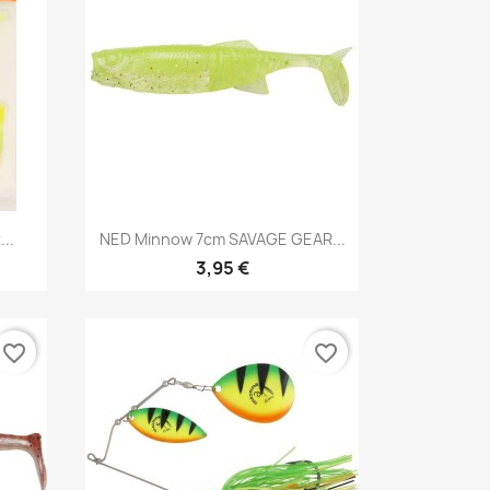
Aperçu rapide

..
NED Minnow 7cm SAVAGE GEAR...
3,95 €
favorite_border
favorite_border