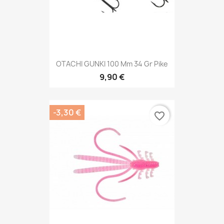
OTACHI GUNKI 100 Mm 34 Gr Pike
9,90 €
-3,30 €
favorite_border