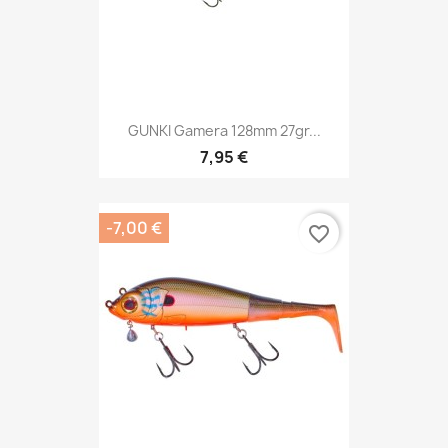
GUNKI Gamera 128mm 27gr...
7,95 €
-7,00 €
favorite_border