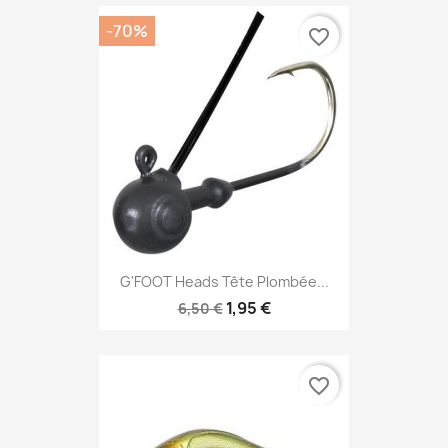
-70%
favorite_border
G'FOOT Heads Tête Plombée...
1,95 €
6,50 €
favorite_border