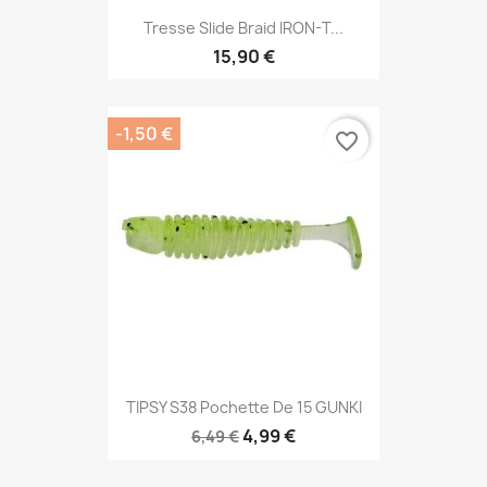
Tresse Slide Braid IRON-T...
15,90 €
-1,50 €
favorite_border
TIPSY S38 Pochette De 15 GUNKI
4,99 €
6,49 €