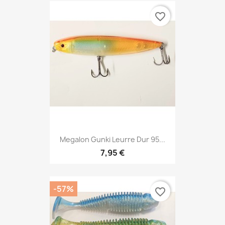
favorite_border
Megalon Gunki Leurre Dur 95...
7,95 €
-57%
favorite_border