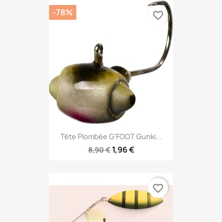
-78%
favorite_border
Tête Plombée G'FOOT Gunki...
1,96 €
8,90 €
favorite_border