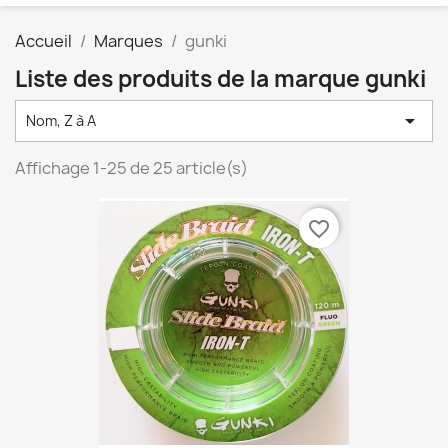
Accueil
Marques
gunki
Liste des produits de la marque gunki

Nom, Z à A
Affichage 1-25 de 25 article(s)
favorite_border