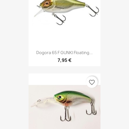
Dogora 65 F GUNKI Floating...
7,95 €
favorite_border