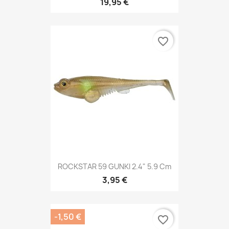
19,95 €
favorite_border
ROCKSTAR 59 GUNKI 2.4" 5.9 Cm
3,95 €
-1,50 €
favorite_border