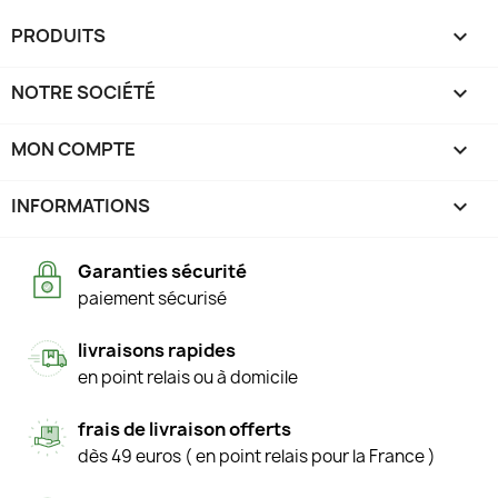
PRODUITS

NOTRE SOCIÉTÉ

MON COMPTE

INFORMATIONS
keyboard_arrow_down
Garanties sécurité
paiement sécurisé
livraisons rapides
en point relais ou à domicile
frais de livraison offerts
dès 49 euros ( en point relais pour la France )