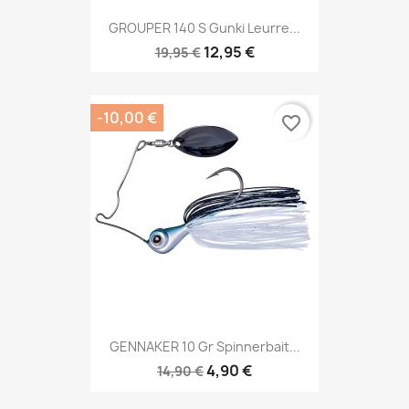
GROUPER 140 S Gunki Leurre...
12,95 €
19,95 €
-10,00 €
favorite_border
GENNAKER 10 Gr Spinnerbait...
4,90 €
14,90 €