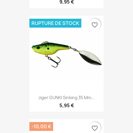
9,95 €
RUPTURE DE STOCK
favorite_border
Jiger GUNKI Sinking 35 Mm...
5,95 €
-10,00 €
favorite_border