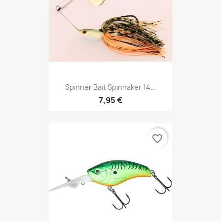
Spinner Bait Spinnaker 14...
7,95 €
favorite_border