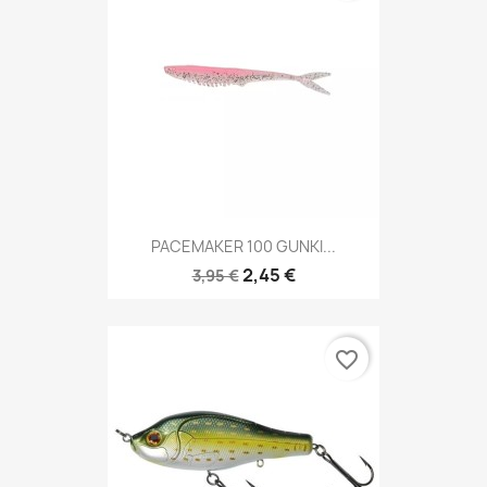
PACEMAKER 100 GUNKI...
2,45 €
3,95 €
favorite_border